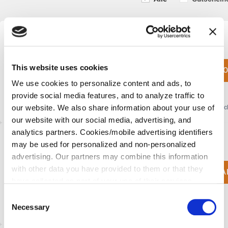
Schnapp dir 40% Rabatt mit einem LEGO
Gutschein
This website uses cookies
CO
15 MAL VERWENDET
We use cookies to personalize content and ads, to
provide social media features, and to analyze traffic to
our website. We also share information about your use of
Gutsc
our website with our social media, advertising, and
analytics partners. Cookies/mobile advertising identifiers
Buche eine GRATIS Probestunde bei
may be used for personalized and non-personalized
Novakid
advertising. Our partners may combine this information
with other data you have provided to them or that they
DEA
have collected as part of your use of their services.
Please select your individual settings to determine which
Consent
types of cookies are permitted when using our website.
Necessary
Selection
Please note that, depending on your settings, some of the