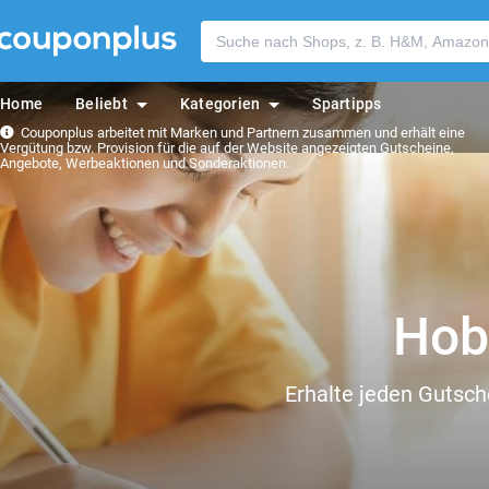
Home
Beliebt
Kategorien
Spartipps
Couponplus arbeitet mit Marken und Partnern zusammen und erhält eine
Vergütung bzw. Provision für die auf der Website angezeigten Gutscheine,
Angebote, Werbeaktionen und Sonderaktionen.
Hob
Erhalte jeden Gutsch