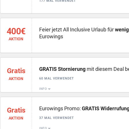
177 MAL VERWENDET
400€
Feier jetzt All Inclusive Urlaub für
wenig
Eurowings
AKTION
GRATIS Stornierung
mit diesem Deal b
Gratis
AKTION
60 MAL VERWENDET
INFO
Eurowings Promo:
GRATIS Widerrufun
Gratis
AKTION
37 MAL VERWENDET
INFO