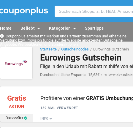
Home
Beliebt
Kategorien
Spartipps
Couponplus arbeitet mit Marken und Partnern zusammen und erhält eine
Vergütung bzw. Provision für die auf der Website angezeigten Gutscheine,
Angebote, Werbeaktionen und Sonderaktionen.
Startseite
Gutscheincodes
Eurowings Gutschein
Eurowings Gutschein
Flige in den Urlaub mit Rabatt mithilfe vo
Durchschnittliche Ersparnis: 15,63€
zuletzt aktualisie
Gratis
Profitiere von einer
GRATIS Umbuchun
AKTION
159 MAL VERWENDET
ÜBERPRÜFT
INFO