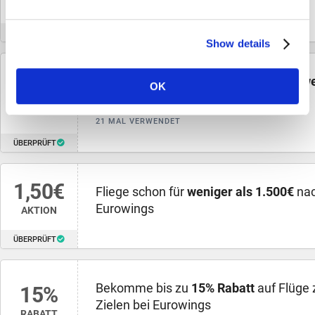
Further information on the purpose and life span of the
10 MAL VERWENDET
cookies can be found under "Details" in the cookie
ÜBERPRÜFT
banner or in our privacy policy.
Show details
Eurowings Angebot: Fliege schon für
we
250€
OK
nach Spanien
AKTION
21 MAL VERWENDET
ÜBERPRÜFT
1,50€
Fliege schon für
weniger als 1.500€
nac
Eurowings
AKTION
ÜBERPRÜFT
Bekomme bis zu
15% Rabatt
auf Flüge
15%
Zielen bei Eurowings
RABATT