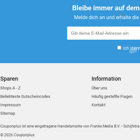
Bleibe immer auf dem
Melde dich an und erhalte di
Ich stim
Sparen
Information
Shops A - Z
Über uns
Beliebteste Gutscheincodes
Häufig gestellte Fragen
Impressum
Kontakt
Sitemap
Couponplus ist eine eingetragene Handelsmarke von Franke Media B.V.
Schijfstra
© 2026 Couponplus