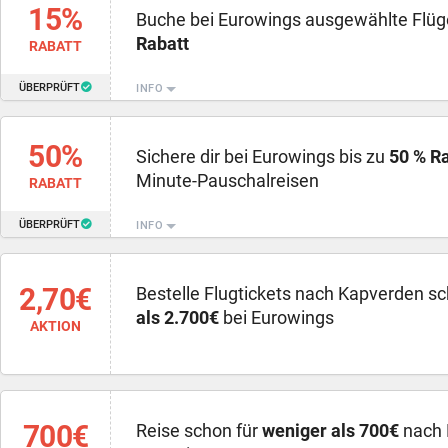
15%
Buche bei Eurowings ausgewählte Flüge
Rabatt
RABATT
ÜBERPRÜFT
INFO
50%
Sichere dir bei Eurowings bis zu
50 % R
Minute-Pauschalreisen
RABATT
ÜBERPRÜFT
INFO
2,70€
Bestelle Flugtickets nach Kapverden s
als 2.700€
bei Eurowings
AKTION
700€
Reise schon für
weniger als 700€
nach 