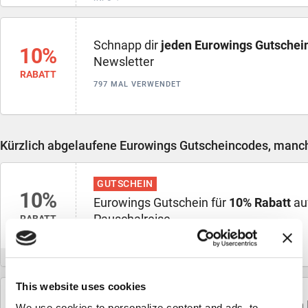
Schnapp dir
jeden Eurowings Gutschei
10%
Newsletter
RABATT
797 MAL VERWENDET
Kürzlich abgelaufene Eurowings Gutscheincodes, manch
GUTSCHEIN
10%
Eurowings Gutschein für
10% Rabatt
au
Pauschalreise
RABATT
30 MAL VERWENDET
ÜBERPRÜFT
INFO
This website uses cookies
250€
Reise schon für
weniger als 250€
nach 
We use cookies to personalize content and ads, to