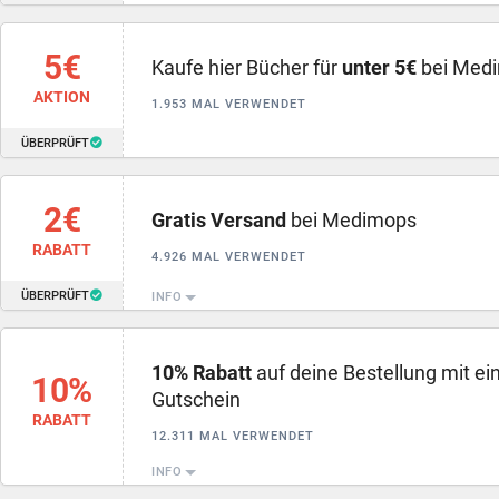
5€
Kaufe hier Bücher für
unter 5€
bei Med
AKTION
1.953 MAL VERWENDET
ÜBERPRÜFT
2€
Gratis Versand
bei Medimops
RABATT
4.926 MAL VERWENDET
ÜBERPRÜFT
INFO
10% Rabatt
auf deine Bestellung mit 
10%
Gutschein
RABATT
12.311 MAL VERWENDET
INFO