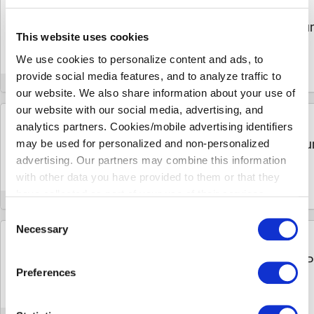
GUTSCHEIN
12%
Gönn dir
12% Rabatt
auf deine Bestellu
This website uses cookies
Medimops Gutschein
RABATT
We use cookies to personalize content and ads, to
25 MAL VERWENDET
provide social media features, and to analyze traffic to
ÜBERPRÜFT
INFO
our website. We also share information about your use of
our website with our social media, advertising, and
GUTSCHEIN
analytics partners. Cookies/mobile advertising identifiers
12%
Kassiere
12% Rabatt
auf deine Bestell
may be used for personalized and non-personalized
Medimops Gutschein
advertising. Our partners may combine this information
RABATT
with other data you have provided to them or that they
22 MAL VERWENDET
have collected as part of your use of their services.
ÜBERPRÜFT
INFO
Please select your individual settings to determine which
Consent
types of cookies are permitted when using our website.
Necessary
Selection
GUTSCHEIN
Please note that, depending on your settings, some of the
12%
Hole dir
12% Rabatt
auf Second Hand P
website's features may no longer be available.
Preferences
diesem Medimops Gutschein
RABATT
You can revoke your consent at any time by clicking on
35 MAL VERWENDET
the icon in the bottom left corner of the website to return