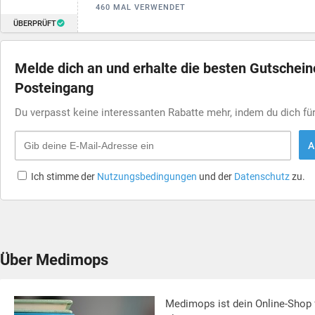
460 MAL VERWENDET
ÜBERPRÜFT
Melde dich an und erhalte die besten Gutschei
Posteingang
Du verpasst keine interessanten Rabatte mehr, indem du dich f
A
Ich stimme der
Nutzungsbedingungen
und der
Datenschutz
zu.
Über Medimops
Medimops ist dein Online-Shop f