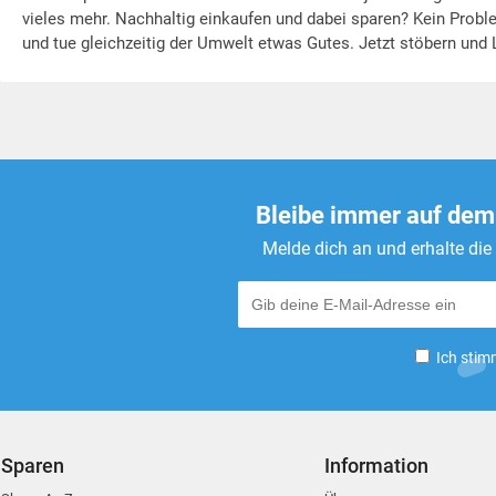
vieles mehr. Nachhaltig einkaufen und dabei sparen? Kein Proble
und tue gleichzeitig der Umwelt etwas Gutes. Jetzt stöbern und
Bleibe immer auf dem
Melde dich an und erhalte di
Ich stim
Sparen
Information