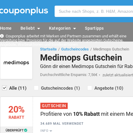
Home
Beliebt
Kategorien
Spartipps
Couponplus arbeitet mit Marken und Partnern zusammen und erhält eine
Vergütung bzw. Provision für die auf der Website angezeigten Gutscheine,
Angebote, Werbeaktionen und Sonderaktionen.
Startseite
Gutscheincodes
Medimops Gutschein
Medimops Gutschein
Gönn dir einen Medimops Gutschein für Rab
Durchschnittliche Ersparnis: 7,56€
zuletzt aktualisier
Alle (11)
Gutscheincodes (1)
Angebote (10)
GUTSCHEIN
20%
Profitiere von
10% Rabatt
mit einem Me
RABATT
34.689 MAL VERWENDET
ÜBERPRÜFT
INFO