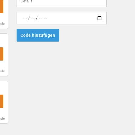
Jule
Code hinzufügen
Jule
Jule