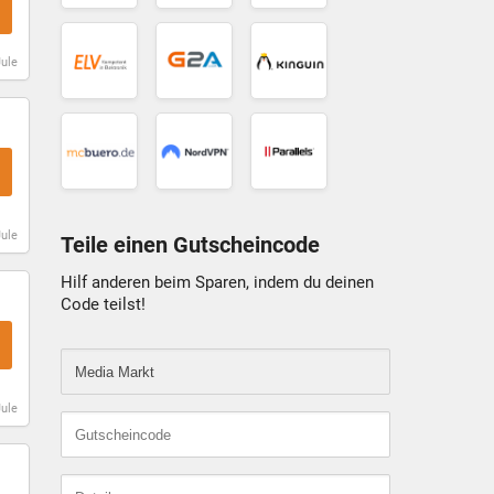
McBuero
NordVPN
Parallels
Jule
Gutschein
Gutschein
Gutschein
Jule
Teile einen Gutscheincode
Hilf anderen beim Sparen, indem du deinen
Code teilst!
Jule