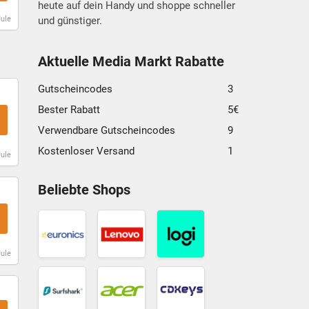
heute auf dein Handy und shoppe schneller
Jule
und günstiger.
Aktuelle Media Markt Rabatte
Gutscheincodes
3
Bester Rabatt
5€
Verwendbare Gutscheincodes
9
Kostenloser Versand
1
Jule
Euronics
Lenovo
Logitech
Gutschein
Gutschein
Gutschein
Beliebte Shops
Surfshark
Acer
CDKeys
Gutschein
Gutschein
Gutschein
Jule
ELV
G2A
Kinguin
Gutschein
Gutschein
Gutschein