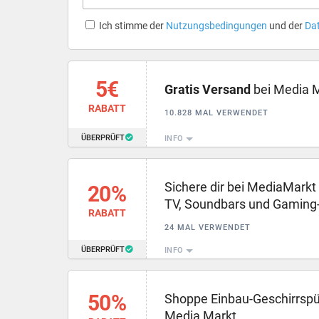
Ich stimme der
Nutzungsbedingungen
und der
Da
5€
Gratis Versand
bei Media 
RABATT
10.828 MAL VERWENDET
ÜBERPRÜFT
INFO
Sichere dir bei MediaMarkt
20%
TV, Soundbars und Gaming
RABATT
24 MAL VERWENDET
ÜBERPRÜFT
INFO
50%
Shoppe Einbau-Geschirrspül
Media Markt