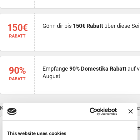
150€
Gönn dir bis
150€ Rabatt
über diese Sei
RABATT
90%
Empfange
90% Domestika Rabatt
auf v
August
RABATT
Kürzlich abgelaufene Domestika Gutscheincodes, manch
60%
Finde Modekurse mit bis zu
60% Rabatt
This website uses cookies
RABATT