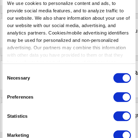
We use cookies to personalize content and ads, to
ÜBERPRÜFT
provide social media features, and to analyze traffic to
our website. We also share information about your use of
our website with our social media, advertising, and
75%
Profitiere von bis zu
75% Rabatt
auf Mus
analytics partners. Cookies/mobile advertising identifiers
Domestika
RABATT
may be used for personalized and non-personalized
advertising. Our partners may combine this information
ÜBERPRÜFT
with other data you have provided to them or that they
have collected as part of your use of their services.
Please select your individual settings to determine which
75%
Consent
Entdecke Designkurse mit bis zu
75% R
types of cookies are permitted when using our website.
Necessary
Selection
Domestika
RABATT
Please note that, depending on your settings, some of the
website's features may no longer be available.
ÜBERPRÜFT
Preferences
You can revoke your consent at any time by clicking on
75%
the icon in the bottom left corner of the website to return
Sichere dir bis zu
75% Rabatt
auf Fotogr
Statistics
to the cookie banner and change your consent
Videokurse bei Domestika
RABATT
preferences.
Marketing
ÜBERPRÜFT