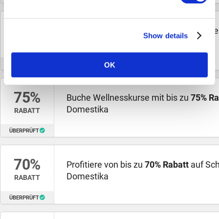
Further information on the purpose and life span of the
cookies can be found under "Details" in the cookie
70%
Kassiere bis zu
70% Rabatt
auf beliebte
banner or in our privacy policy.
Show details
Domestika
RABATT
ÜBERPRÜFT
OK
75%
Buche Wellnesskurse mit bis zu
75% Ra
Domestika
RABATT
ÜBERPRÜFT
70%
Profitiere von bis zu
70% Rabatt
auf Sch
Domestika
RABATT
ÜBERPRÜFT