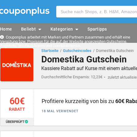
Home
Beliebt
Kategorien
Spartipps
Couponplus arbeitet mit Marken und Partnern zusammen und erhält eine
Vergütung bzw. Provision für die auf der Website angezeigten Gutscheine,
Angebote, Werbeaktionen und Sonderaktionen.
Startseite
Gutscheincodes
Domestika Gutschein
Domestika Gutschein
Kassiere Rabatt auf Kurse mit einem aktue
Durchschnittliche Ersparnis: 12,23€
zuletzt aktualisie
60€
Profitiere kurzzeitig von bis zu
60€ Raba
RABATT
18 MAL VERWENDET
ÜBERPRÜFT