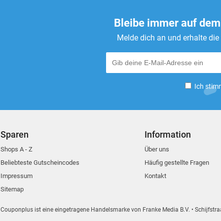
Bleibe immer auf dem
Melde dich an und erhalte di
Ich stim
Sparen
Information
Shops A - Z
Über uns
Beliebteste Gutscheincodes
Häufig gestellte Fragen
Impressum
Kontakt
Sitemap
Couponplus ist eine eingetragene Handelsmarke von Franke Media B.V.
Schijfstra