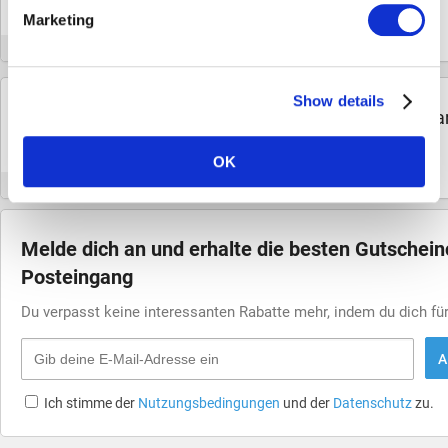
AKTION
Marketing
Further information on the purpose and life span of the
ÜBERPRÜFT
cookies can be found under "Details" in the cookie
banner or in our privacy policy.
Show details
20€
Entdecke schon für
weniger als 20€
Gar
VidaXL
AKTION
OK
ÜBERPRÜFT
Melde dich an und erhalte die besten Gutschei
Posteingang
Du verpasst keine interessanten Rabatte mehr, indem du dich f
A
Ich stimme der
Nutzungsbedingungen
und der
Datenschutz
zu.