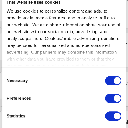
10%
This website uses cookies
sichern
RABATT
We use cookies to personalize content and ads, to
13 MAL VERWENDET
provide social media features, and to analyze traffic to
our website. We also share information about your use of
ÜBERPRÜFT
INFO
our website with our social media, advertising, and
analytics partners. Cookies/mobile advertising identifiers
15€
Finde Regalsysteme schon für
weniger 
may be used for personalized and non-personalized
AKTION
advertising. Our partners may combine this information
with other data you have provided to them or that they
ÜBERPRÜFT
have collected as part of your use of their services.
Please select your individual settings to determine which
Consent
types of cookies are permitted when using our website.
Necessary
20€
Selection
Shoppe schon für
weniger als 20€
Tisc
Please note that, depending on your settings, some of the
AKTION
website's features may no longer be available.
Preferences
ÜBERPRÜFT
You can revoke your consent at any time by clicking on
the icon in the bottom left corner of the website to return
Statistics
30€
to the cookie banner and change your consent
Bestelle Sitzbänke schon für
weniger a
preferences.