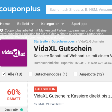
Home
Beliebt
Kategorien
Spartipps
Couponplus arbeitet mit Marken und Partnern zusammen und erhält eine
Vergütung bzw. Provision für die auf der Website angezeigten Gutscheine,
Angebote, Werbeaktionen und Sonderaktionen.
Startseite
Gutscheincodes
VidaXL Gutschein
VidaXL Gutschein
Kassiere Rabatt auf Wohnartikel mit einem 
Durchschnittliche Ersparnis: 16,94€
zuletzt aktualisie
Alle (13)
Gutscheincodes (1)
Angebote (12)
GUTSCHEIN
60%
VidaXL Gutschein: Kassiere direkt bis z
RABATT
97 MAL VERWENDET
ÜBERPRÜFT