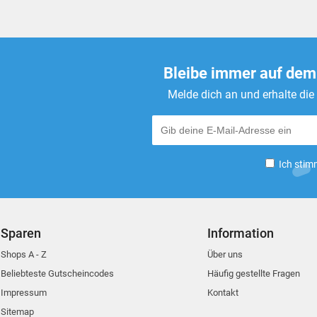
Bleibe immer auf dem
Melde dich an und erhalte di
Ich stim
Sparen
Information
Shops A - Z
Über uns
Beliebteste Gutscheincodes
Häufig gestellte Fragen
Impressum
Kontakt
Sitemap