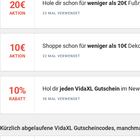
20€
Hole dir schon für
weniger als 20€
Fußm
AKTION
23 MAL VERWENDET
10€
Shoppe schon für
weniger als 10€
Deko
AKTION
22 MAL VERWENDET
10%
Hol dir
jeden VidaXL Gutschein
im News
RABATT
38 MAL VERWENDET
Kürzlich abgelaufene VidaXL Gutscheincodes, manchmal