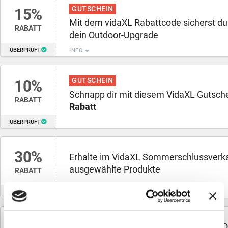
GUTSCHEIN
15%
Mit dem vidaXL Rabattcode sicherst du
RABATT
dein Outdoor-Upgrade
ÜBERPRÜFT
INFO
GUTSCHEIN
10%
Schnapp dir mit diesem VidaXL Gutsche
RABATT
Rabatt
ÜBERPRÜFT
30%
Erhalte im VidaXL Sommerschlussverk
ausgewählte Produkte
RABATT
ÜBERPRÜFT
INFO
Bei vidaXL jetzt bis zu
10% Rabatt
auf O