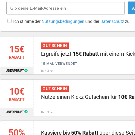
A
Ich stimme der
Nutzungsbedingungen
und der
Datenschutz
zu.
GUTSCHEIN
15€
Ergreife jetzt
15€ Rabatt
mit einem Kick
RABATT
15 MAL VERWENDET
ÜBERPRÜFT
INFO
10€
GUTSCHEIN
Nutze einen Kickz Gutschein für
10€ Ra
RABATT
ÜBERPRÜFT
INFO
50%
Kassiere bis
50% Rabatt
über diese Seit