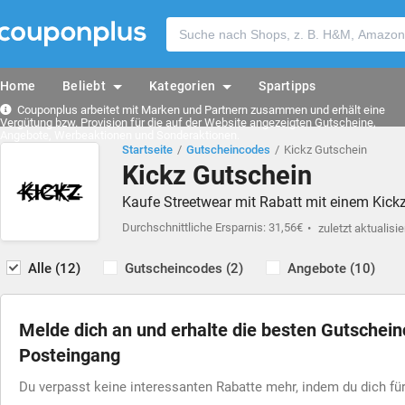
Home
Beliebt
Kategorien
Spartipps
Couponplus arbeitet mit Marken und Partnern zusammen und erhält eine
Vergütung bzw. Provision für die auf der Website angezeigten Gutscheine,
Angebote, Werbeaktionen und Sonderaktionen.
Startseite
Gutscheincodes
Kickz Gutschein
Kickz Gutschein
Kaufe Streetwear mit Rabatt mit einem Kick
Durchschnittliche Ersparnis: 31,56€
zuletzt aktualisie
Alle (12)
Gutscheincodes (2)
Angebote (10)
Melde dich an und erhalte die besten Gutschei
Posteingang
Du verpasst keine interessanten Rabatte mehr, indem du dich f