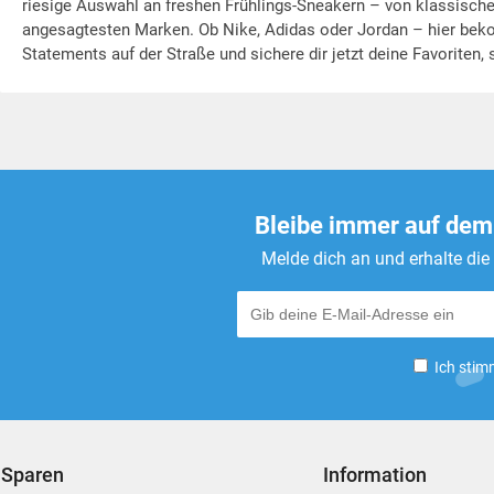
riesige Auswahl an freshen Frühlings-Sneakern – von klassisch
angesagtesten Marken. Ob Nike, Adidas oder Jordan – hier beko
Statements auf der Straße und sichere dir jetzt deine Favoriten, 
Bleibe immer auf dem
Melde dich an und erhalte di
Ich stim
Sparen
Information