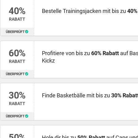
40%
Bestelle Trainingsjacken mit bis zu
40%
RABATT
ÜBERPRÜFT
60%
Profitiere von bis zu
60% Rabatt
auf Bas
Kickz
RABATT
ÜBERPRÜFT
30%
Finde Basketbälle mit bis zu
30% Rabat
RABATT
ÜBERPRÜFT
50%
Hole dir bis zu
50% Rabatt
auf Caps und