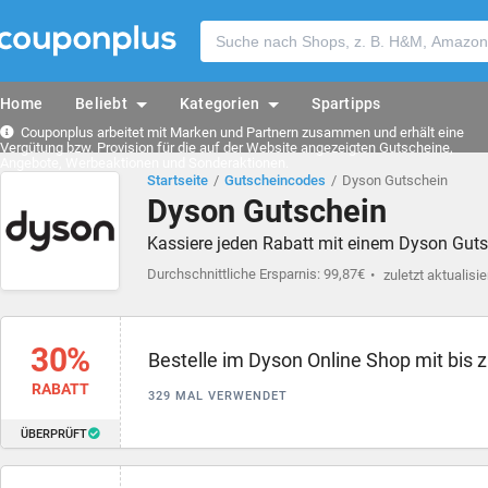
Home
Beliebt
Kategorien
Spartipps
Couponplus arbeitet mit Marken und Partnern zusammen und erhält eine
Vergütung bzw. Provision für die auf der Website angezeigten Gutscheine,
Angebote, Werbeaktionen und Sonderaktionen.
Startseite
Gutscheincodes
Dyson Gutschein
Dyson Gutschein
Kassiere jeden Rabatt mit einem Dyson Guts
Durchschnittliche Ersparnis: 99,87€
zuletzt aktualisie
30%
Bestelle im Dyson Online Shop mit bis 
RABATT
329 MAL VERWENDET
ÜBERPRÜFT