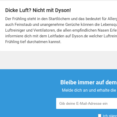
Dicke Luft? Nicht mit Dyson!
Der Frühling steht in den Startlöchern und das bedeutet für Aller
auch Feinstaub und unangenehme Gerüche können die Lebensqual
Luftreiniger und Ventilatoren, die allen empfindlichen Nasen Erl
informiere dich mit dem Leitfaden auf Dyson.de welcher Luftrein
Frühling tief durchatmen kannst.
Bleibe immer auf dem
Melde dich an und erhalte di
Ich stim