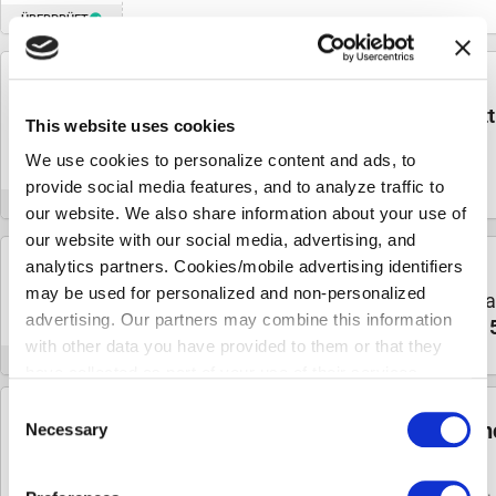
ÜBERPRÜFT
GUTSCHEIN
300€
Dyson Gutschein für bis zu
300€ Rabatt
This website uses cookies
sale
RABATT
We use cookies to personalize content and ads, to
13 MAL VERWENDET
provide social media features, and to analyze traffic to
ÜBERPRÜFT
our website. We also share information about your use of
our website with our social media, advertising, and
analytics partners. Cookies/mobile advertising identifiers
GUTSCHEIN
150€
may be used for personalized and non-personalized
Hol dir noch schnell den ultimativen S
RABATT
advertising. Our partners may combine this information
spare mit dem Dyson Gutscheincode
1
with other data you have provided to them or that they
ÜBERPRÜFT
INFO
have collected as part of your use of their services.
Please select your individual settings to determine which
Consent
types of cookies are permitted when using our website.
Melde dich an und erhalte die besten Gutschei
Necessary
Selection
Please note that, depending on your settings, some of the
Posteingang
website's features may no longer be available.