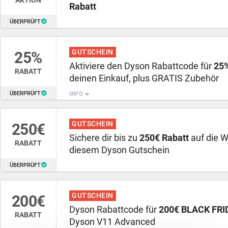
AKTION
Rabatt
ÜBERPRÜFT
GUTSCHEIN
25%
Aktiviere den Dyson Rabattcode für
25%
RABATT
deinen Einkauf, plus GRATIS Zubehör
ÜBERPRÜFT
INFO
GUTSCHEIN
250€
Sichere dir bis zu
250€ Rabatt
auf die W
RABATT
diesem Dyson Gutschein
ÜBERPRÜFT
GUTSCHEIN
200€
Dyson Rabattcode für
200€ BLACK FRI
RABATT
Dyson V11 Advanced