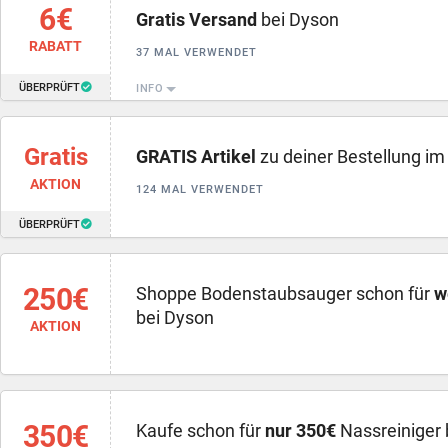
6€
Gratis Versand
bei Dyson
RABATT
37 MAL VERWENDET
ÜBERPRÜFT
INFO
Gratis
GRATIS Artikel
zu deiner Bestellung im
AKTION
124 MAL VERWENDET
ÜBERPRÜFT
250€
Shoppe Bodenstaubsauger schon für
w
bei Dyson
AKTION
350€
Kaufe schon für
nur 350€
Nassreiniger 