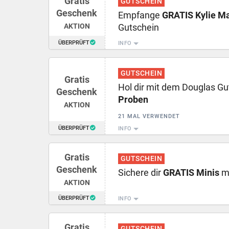
Gratis
GUTSCHEIN
Geschenk
Empfange
GRATIS Kylie M
AKTION
Gutschein
ÜBERPRÜFT
INFO
GUTSCHEIN
Gratis
Hol dir mit dem Douglas G
Geschenk
Proben
AKTION
21 MAL VERWENDET
ÜBERPRÜFT
INFO
Gratis
GUTSCHEIN
Geschenk
Sichere dir
GRATIS Minis
mi
AKTION
ÜBERPRÜFT
INFO
Gratis
GUTSCHEIN