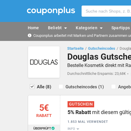
Home
Beliebt
Kategorien
Spartipps
Couponplus arbeitet mit Marken und Partnern zusammen und
Startseite
Gutscheincodes
Dougla
Douglas Gutsche
Bestelle Kosmetik direkt mit 
Durchschnittliche Ersparnis: 23,68€
Alle (8)
Gutscheincodes (1)
Angebo
GUTSCHEIN
5€
5% Rabatt
mit diesem gülti
RABATT
1.853 MAL VERWENDET
ÜBERPRÜFT
INFO