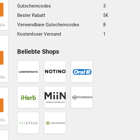
Gutscheincodes
3
Bester Rabatt
5€
Verwendbare Gutscheincodes
8
 Els
Kostenloser Versand
1
LOOKFANTASTIC
Notino
Oral-B
Gutschein
Gutschein
Gutschein
Beliebte Shops
MiiN
iHerb
Parfumdreams
Cosmetics
Gutschein
Gutschein
 Els
Gutschein
Yves
YesStyle
Rocher
Gutschein
Gutschein
 Els